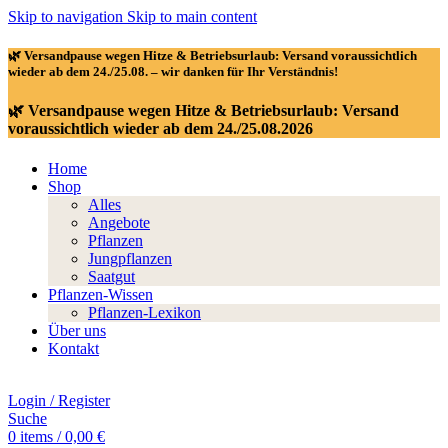
Skip to navigation
Skip to main content
🌿 Versandpause wegen Hitze & Betriebsurlaub: Versand voraussichtlich
wieder ab dem 24./25.08. – wir danken für Ihr Verständnis!
🌿 Versandpause wegen Hitze & Betriebsurlaub: Versand
voraussichtlich wieder ab dem 24./25.08.2026
Home
Shop
Alles
Angebote
Pflanzen
Jungpflanzen
Saatgut
Pflanzen-Wissen
Pflanzen-Lexikon
Über uns
Kontakt
Login / Register
Suche
0
items
/
0,00
€