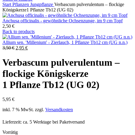
Start
Pflanzen
Jungpflanze
Verbascum pulverulentum – flockige
Königskerze1 Pflanze Tb12 (UG 02)
Anchusa officinalis - gewöhnliche Ochsenzunge, im 9 cm Topf
2,50
€
Back to products
Allium sen. 'Millenium' - Zierlauch, 1 Pflanze Tb12 cm (UG n.n.)
3,50
€
2,95
€
Verbascum pulverulentum –
flockige Königskerze
1 Pflanze Tb12 (UG 02)
5,95
€
inkl. 7 % MwSt.
zzgl.
Versandkosten
Lieferzeit:
ca. 5 Werktage bei Paketversand
Vorrätig