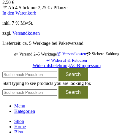
2,50
€
💚 Ab 4 Stück nur
2,25
€
/ Pflanze
In den Warenkorb
inkl. 7 % MwSt.
zzgl.
Versandkosten
Lieferzeit:
ca. 5 Werktage bei Paketversand
📦 Versandkosten
💳 Sichere Zahlung
🌿 Versand 2–5 Werktage
↩️ Widerruf & Retouren
Widerrufsbelehrung
AGB
Impressum
Search
Start typing to see products you are looking for.
Search
Menu
Kategorien
Shop
Home
Blog