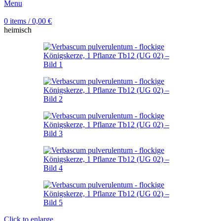
Menu
0
items
/
0,00
€
heimisch
Click to enlarge