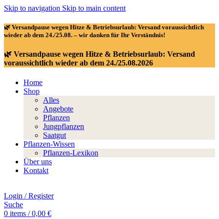
Skip to navigation
Skip to main content
🌿 Versandpause wegen Hitze & Betriebsurlaub: Versand voraussichtlich
wieder ab dem 24./25.08. – wir danken für Ihr Verständnis!
🌿 Versandpause wegen Hitze & Betriebsurlaub: Versand
voraussichtlich wieder ab dem 24./25.08.2026
Home
Shop
Alles
Angebote
Pflanzen
Jungpflanzen
Saatgut
Pflanzen-Wissen
Pflanzen-Lexikon
Über uns
Kontakt
Login / Register
Suche
0
items
/
0,00
€