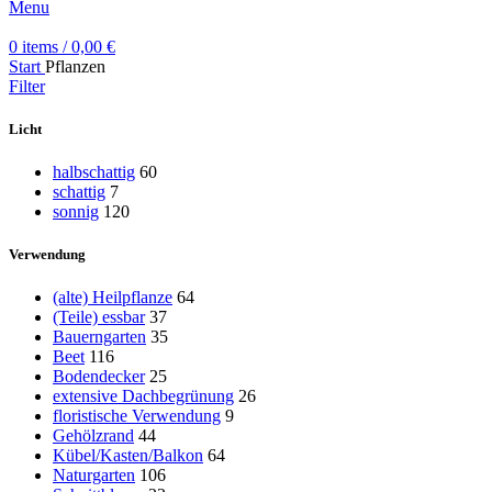
Menu
0
items
/
0,00
€
Start
Pflanzen
Filter
Licht
halbschattig
60
schattig
7
sonnig
120
Verwendung
(alte) Heilpflanze
64
(Teile) essbar
37
Bauerngarten
35
Beet
116
Bodendecker
25
extensive Dachbegrünung
26
floristische Verwendung
9
Gehölzrand
44
Kübel/Kasten/Balkon
64
Naturgarten
106