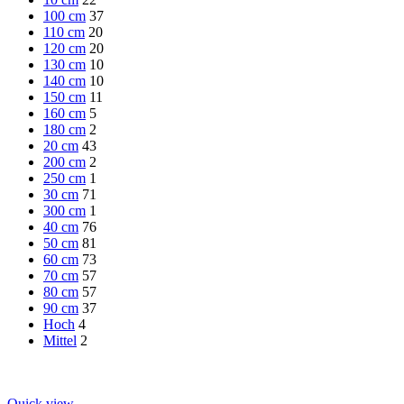
100 cm
37
110 cm
20
120 cm
20
130 cm
10
140 cm
10
150 cm
11
160 cm
5
180 cm
2
20 cm
43
200 cm
2
250 cm
1
30 cm
71
300 cm
1
40 cm
76
50 cm
81
60 cm
73
70 cm
57
80 cm
57
90 cm
37
Hoch
4
Mittel
2
Quick view