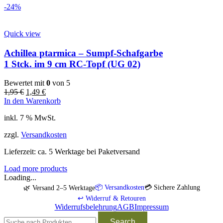
-24%
Quick view
Achillea ptarmica – Sumpf-Schafgarbe
1 Stck. im 9 cm RC-Topf (UG 02)
Bewertet mit
0
von 5
1,95
€
1,49
€
In den Warenkorb
inkl. 7 % MwSt.
zzgl.
Versandkosten
Lieferzeit:
ca. 5 Werktage bei Paketversand
Load more products
Loading...
📦 Versandkosten
💳 Sichere Zahlung
🌿 Versand 2–5 Werktage
↩️ Widerruf & Retouren
Widerrufsbelehrung
AGB
Impressum
Search