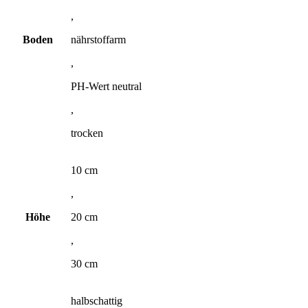
,
Boden
nährstoffarm
,
PH-Wert neutral
,
trocken
10 cm
,
Höhe
20 cm
,
30 cm
halbschattig