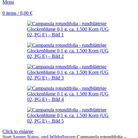
Menu
0
items
/
0,00
€
Click to enlarge
Start
Samen
Natur- und Wildpflanzen
Campanula rotundifolia –