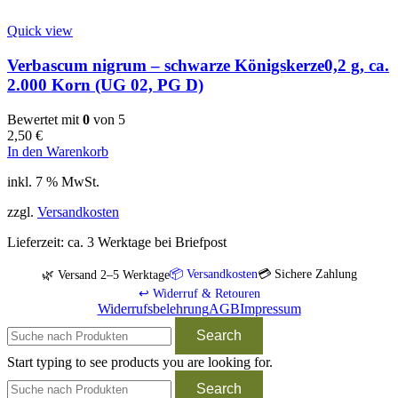
Quick view
Verbascum nigrum – schwarze Königskerze0,2 g, ca.
2.000 Korn (UG 02, PG D)
Bewertet mit
0
von 5
2,50
€
In den Warenkorb
inkl. 7 % MwSt.
zzgl.
Versandkosten
Lieferzeit:
ca. 3 Werktage bei Briefpost
📦 Versandkosten
💳 Sichere Zahlung
🌿 Versand 2–5 Werktage
↩️ Widerruf & Retouren
Widerrufsbelehrung
AGB
Impressum
Search
Start typing to see products you are looking for.
Search