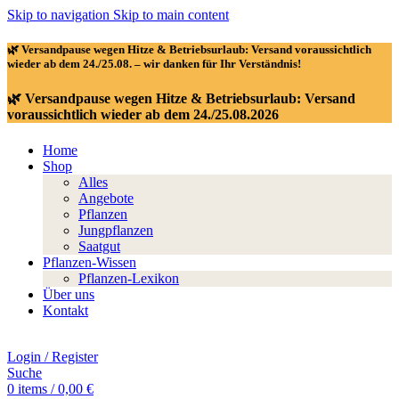
Skip to navigation
Skip to main content
🌿 Versandpause wegen Hitze & Betriebsurlaub: Versand voraussichtlich
wieder ab dem 24./25.08. – wir danken für Ihr Verständnis!
🌿 Versandpause wegen Hitze & Betriebsurlaub: Versand
voraussichtlich wieder ab dem 24./25.08.2026
Home
Shop
Alles
Angebote
Pflanzen
Jungpflanzen
Saatgut
Pflanzen-Wissen
Pflanzen-Lexikon
Über uns
Kontakt
Login / Register
Suche
0
items
/
0,00
€